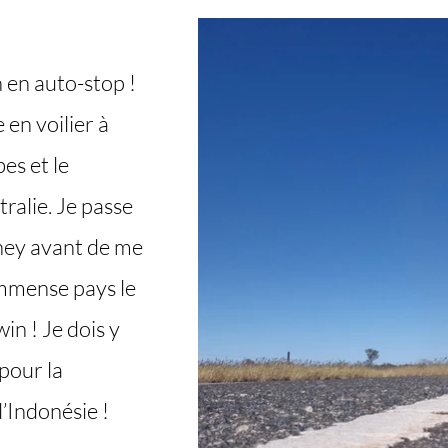
n en auto-stop !
en voilier à
bes et le
ralie. Je passe
dney avant de me
immense pays le
win ! Je dois y
pour la
’Indonésie !