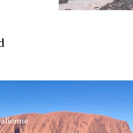
d
ralienne